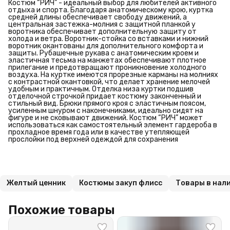
Костюм “РИЧ” - идеальный выбор для любителей активного
отдыха и спорта. Благодаря анатомическому крою, куртка
средней длины обеспечивает свободу движений, а
центральная застежка-молния с защитной планкой у
воротника обеспечивает дополнительную защиту от
холода и ветра. Воротник-стойка со вставками и нижний
воротник окантованы для дополнительного комфорта и
защиты. Рубашечные рукава с анатомическим кроем и
эластичная тесьма на манжетах обеспечивают плотное
прилегание и предотвращают проникновение холодного
воздуха. На куртке имеются прорезные карманы на молниях
с контрастной окантовкой, что делает хранение мелочей
удобным и практичным. Отделка низа куртки подшив
отделочной строчкой придает костюму законченный и
стильный вид. Брюки прямого кроя с эластичным поясом,
усиленным шнуром с наконечниками, идеально сидят на
фигуре и не сковывают движений. Костюм “РИЧ” может
использоваться как самостоятельный элемент гардероба в
прохладное время года или в качестве утепляющей
прослойки под верхней одеждой для сохранения
Желтый ценник
Костюмы закуп флисс
Товары в нал
Похожие товары