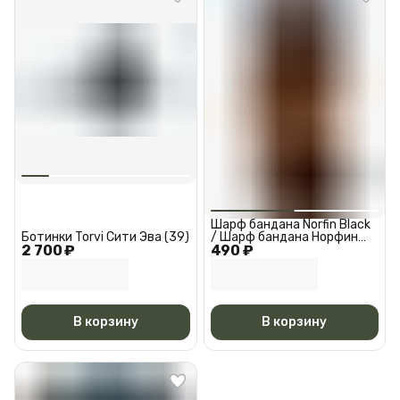
Шарф бандана Norfin Black
Ботинки Torvi Сити Эва (39)
/ Шарф бандана Норфин
2 700 ₽
490 ₽
Черная АМ 6527
В корзину
В корзину