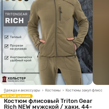
Одежда и аксессуары
›
Костюмы
›
Костюмы закуп флисс
Главная
›
ЖЕЛТЫЙ ЦЕННИК
Костюм флисовый Triton Gear
Rich NEW мужской / хаки, 44-