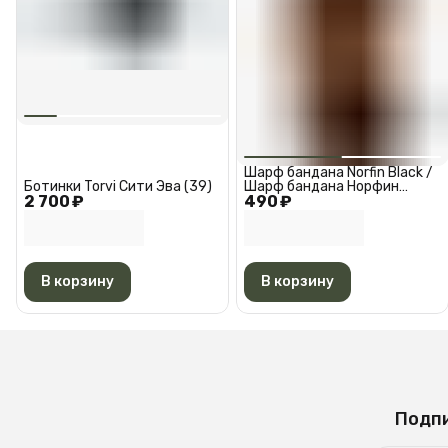
Шарф бандана Norfin Black /
Ботинки Torvi Сити Эва (39)
Шарф бандана Норфин
2 700 ₽
490 ₽
Черная АМ 6527
В корзину
В корзину
Подпи