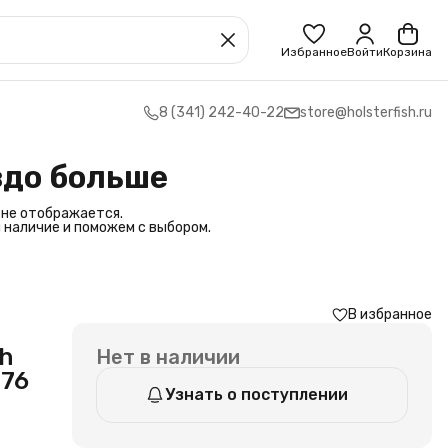
Избранное
Войти
Корзина
8 (341) 242-40-22
store@holsterfish.ru
здо больше
 не отображается.
 наличие и поможем с выбором.
В избранное
h
Нет в наличии
176
Узнать о поступлении