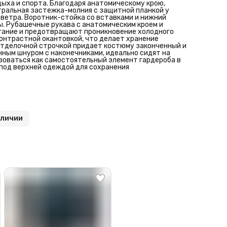
под верхней одеждой для сохранения
ыха и спорта. Благодаря анатомическому крою,
тральная застежка-молния с защитной планкой у
ветра. Воротник-стойка со вставками и нижний
. Рубашечные рукава с анатомическим кроем и
гание и предотвращают проникновение холодного
контрастной окантовкой, что делает хранение
отделочной строчкой придает костюму законченный и
нным шнуром с наконечниками, идеально сидят на
зоваться как самостоятельный элемент гардероба в
 под верхней одеждой для сохранения
аличии