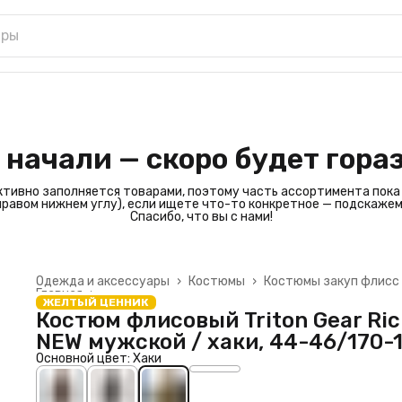
 начали — скоро будет гора
ктивно заполняется товарами, поэтому часть ассортимента пока
 правом нижнем углу), если ищете что-то конкретное — подскажем
Спасибо, что вы с нами!
Одежда и аксессуары
›
Костюмы
›
Костюмы закуп флисс
Главная
›
ЖЕЛТЫЙ ЦЕННИК
Костюм флисовый Triton Gear Ric
NEW мужской / хаки, 44-46/170-
Основной цвет: Хаки