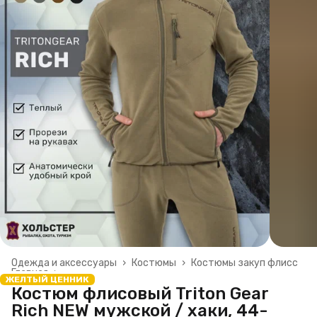
Одежда и аксессуары
›
Костюмы
›
Костюмы закуп флисс
Главная
›
ЖЕЛТЫЙ ЦЕННИК
Костюм флисовый Triton Gear
Rich NEW мужской / хаки, 44-