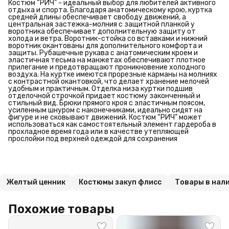
Костюм “РИЧ” - идеальный выбор для любителей активного
отдыха и спорта. Благодаря анатомическому крою, куртка
средней длины обеспечивает свободу движений, а
центральная застежка-молния с защитной планкой у
воротника обеспечивает дополнительную защиту от
холода и ветра. Воротник-стойка со вставками и нижний
воротник окантованы для дополнительного комфорта и
защиты. Рубашечные рукава с анатомическим кроем и
эластичная тесьма на манжетах обеспечивают плотное
прилегание и предотвращают проникновение холодного
воздуха. На куртке имеются прорезные карманы на молниях
с контрастной окантовкой, что делает хранение мелочей
удобным и практичным. Отделка низа куртки подшив
отделочной строчкой придает костюму законченный и
стильный вид. Брюки прямого кроя с эластичным поясом,
усиленным шнуром с наконечниками, идеально сидят на
фигуре и не сковывают движений. Костюм “РИЧ” может
использоваться как самостоятельный элемент гардероба в
прохладное время года или в качестве утепляющей
прослойки под верхней одеждой для сохранения
Желтый ценник
Костюмы закуп флисс
Товары в нал
Похожие товары