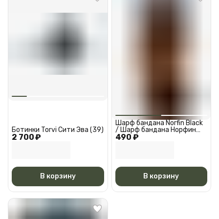
Шарф бандана Norfin Black
Ботинки Torvi Сити Эва (39)
/ Шарф бандана Норфин
2 700 ₽
490 ₽
Черная АМ 6527
В корзину
В корзину