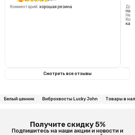
3
звезды
0
Комментарий
:
хорошая резина
Дос
2
звезды
0
поку
Нед
1
звезда
0
Ком
кач
Смотреть все отзывы
Белый ценник
Виброхвосты Lucky John
Товары в на
Получите скидку 5%
Подпишитесь на наши акции и новости и