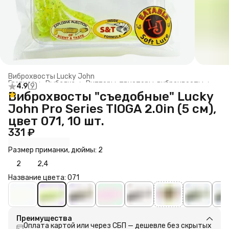
Виброхвосты Lucky John
Главная
›
Рыбалка
›
Рипперы, твистеры, виброхвосты
›
4.9
(
9
)
Виброхвосты "съедобные" Lucky
John Pro Series TIOGA 2.0in (5 см),
цвет 071, 10 шт.
331 ₽
Размер приманки, дюймы: 2
2
2,4
Название цвета: 071
Преимущества
Оплата картой или через СБП — дешевле без скрытых