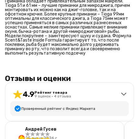
Приманка обладает привлекательным запахом макрели.
Tioga 51 и 61 мм – лучшие приманки для микроджига, причем
монтировать их можно как на джиг-головке, так и на
офсетном крючке. Более крупные приманки – Tioga 99мм
оптимальны для классического джига, а Tioga 75мм может
успешно применяться в самых различных разнесенных
оснастках. Самые мелкие приманки привлекают внимание
окуня, бычка-ротана и другой «микроджиговой» рыбы.
Модели покрупнее – заинтересуют щуку и судака. Формула
Scent&Taste Inside Formula гарантирует то, что после
поклевки, рыба будет максимально долго удерживать
приманку во рту, что позволит всегда и своевременно
выполнить результативную подсечку
Отзывы и оценки
4.9
Рейтинг товара
9
оценок
·
4
отзыва
Проверенный рейтинг с Яндекс Маркета
5
звёзд
8
Андрей Гусев
4
звезды
1
25 июня 2026 г.