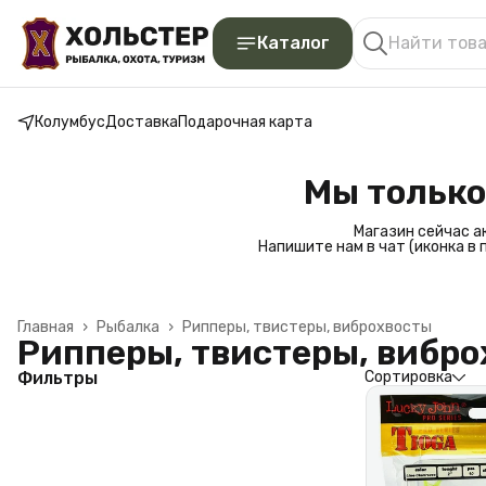
Каталог
Колумбус
Доставка
Подарочная карта
Мы только
Магазин сейчас а
Напишите нам в чат (иконка в
Главная
›
Рыбалка
›
Рипперы, твистеры, виброхвосты
Рипперы, твистеры, вибр
Фильтры
Сортировка