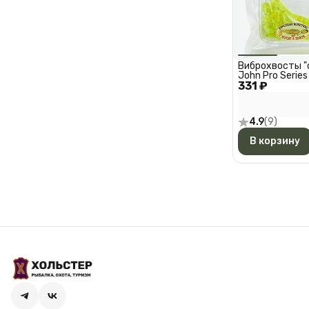
Виброхвосты "
John Pro Series 
331 ₽
цвет 071, 10 шт
4.9
(
9
)
В корзину