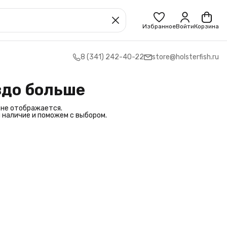
Избранное
Войти
Корзина
8 (341) 242-40-22
store@holsterfish.ru
здо больше
 не отображается.
 наличие и поможем с выбором.