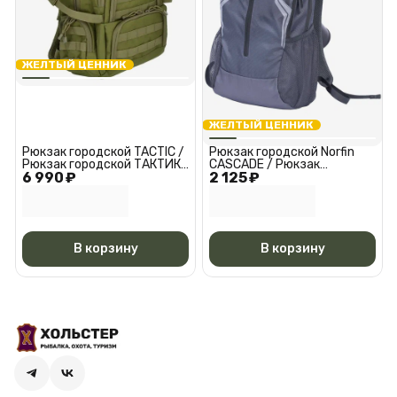
ЖЕЛТЫЙ ЦЕННИК
ЖЕЛТЫЙ ЦЕННИК
Рюкзак городской TACTIC /
Рюкзак городской Norfin
Рюкзак городской ТАКТИК
CASCADE / Рюкзак
6 990 ₽
35 40221
2 125 ₽
городской Норфин КАСКАД
40231
В корзину
В корзину