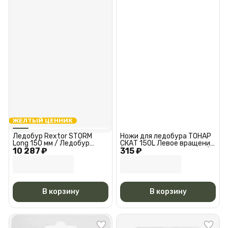
ЖЕЛТЫЙ ЦЕННИК
Ледобур Rextor STORM
Ножи для ледобура ТОНАР
Long 150 мм / Ледобур
СКАТ 150L Левое вращение
10 287 ₽
рекстор сторм лонг 150 мм
315 ₽
(против часовой стрелки)
(NLS-150L.SL)
В корзину
В корзину