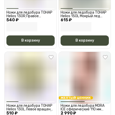
Ножи для ледобура ТОНАР
Ножи для ледобура ТОНАР
Helios 130R Правое
Helios 150L Мокрый лед
540 ₽
вращение (по часовой
615 ₽
Левое вращение (против
стрелке)
часовой стрелки)
В корзину
В корзину
ЖЕЛТЫЙ ЦЕННИК
Ножи для ледобура ТОНАР
Ножи для ледобура MORA
Helios 130L Левое вращение
ICE сферические 110 мм
510 ₽
(против часовой стрелки)
2 990 ₽
(ICE-SB0029) / Ножи к