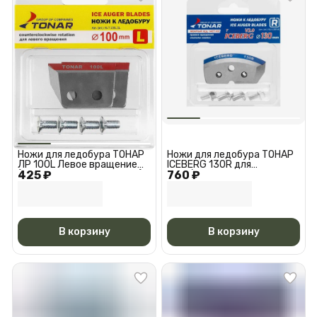
Ножи для ледобура ТОНАР
Ножи для ледобура ТОНАР
ЛР 100L Левое вращение
ICEBERG 130R для
425 ₽
(против часовой стрелки)
760 ₽
V2.0/V3.0 Мокрый лед
Правое вращение (по
часовой стрелке) N
В корзину
В корзину