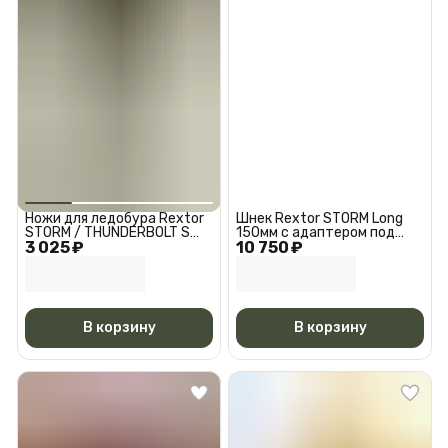
Ножи для ледобура Rextor
Шнек Rextor STORM Long
STORM / THUNDERBOLT S
150мм с адаптером под
3 025 ₽
150мм Правое вращение
10 750 ₽
шуруповерт
(по часовой стрелке) (RES-
B-150
В корзину
В корзину