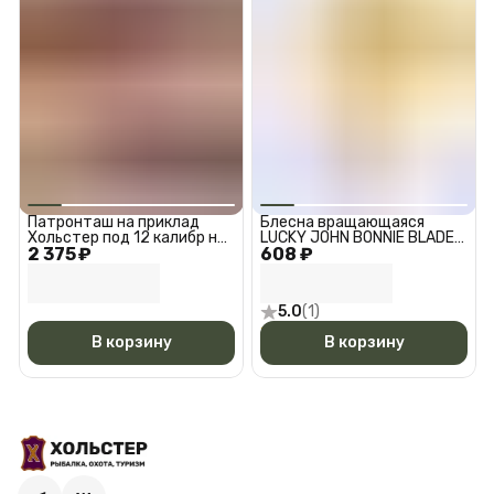
Патронташ на приклад
Блесна вращающаяся
Хольстер под 12 калибр на
LUCKY JOHN BONNIE BLADE
2 375 ₽
5 патронов из натуральной
608 ₽
4, расцветка 010, вес 10,3 г,
кожи / Коричневый
размер #4
5.0
(
1
)
В корзину
В корзину