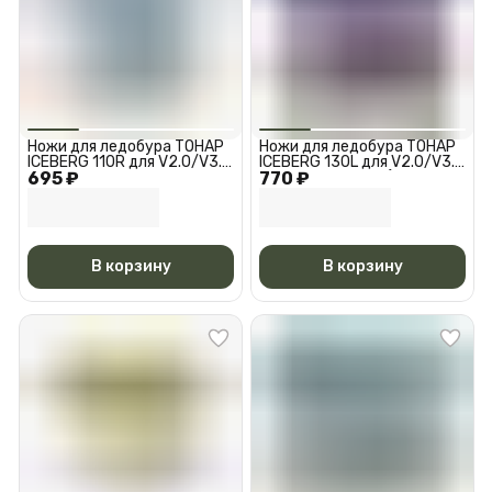
Ножи для ледобура ТОНАР
Ножи для ледобура ТОНАР
ICEBERG 110R для V2.0/V3.0
ICEBERG 130L для V2.0/V3.0
695 ₽
Мокрый лед Правое
770 ₽
Левое вращение (против
вращение (по часовой
часовой стрелки) NLA-
стрелке) N
130L.
В корзину
В корзину