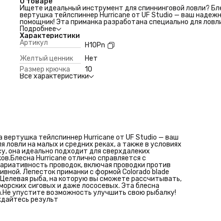
О товаре
Ищете идеальный инструмент для спиннинговой ловли? Бл
вертушка тейлспиннер Hurricane от UF Studio — ваш надеж
помощник! Эта приманка разработана специально для ловл
малых и средних реках, а также в условиях стоячей воды.
Подробнее
Благодаря компактным размерам и тяжелому весу, она иде
Характеристики
подходит для сверхдалеких забросов, позволяя вам дости
Артикул
H10Pn
даже самых удаленных участков.Блесна Hurricane отлично
справляется с различными условиями — от умеренного теч
Желтый ценник
Нет
до сильного. Вариативность проводок, включая проводки
Размер крючка
10
против течения и поперек течения, сделает вашу ловлю бо
Все характеристики
эффективной. Лепесток приманки с формой Colorado blade
создает уникальные колебания, привлекая многоцелевую
рыбу.Целевая рыба, на которую вы сможете рассчитывать,
включает голавля, язя, окуня, жереха, форель, чехони, хариу
морских сиговых и даже лососевых. Эта блесна станет
необходимым элементом вашего рыболовного арсенала.Не
упустите возможность улучшить свою рыбалку! Приобрет
блесну вертушку тейлспиннер Hurricane и наслаждайтесь
результ
вертушка тейлспиннер Hurricane от UF Studio — ваш
 ловли на малых и средних реках, а также в условиях
у, она идеально подходит для сверхдалеких
ов.Блесна Hurricane отлично справляется с
Вариативность проводок, включая проводки против
вной. Лепесток приманки с формой Colorado blade
.Целевая рыба, на которую вы сможете рассчитывать,
, морских сиговых и даже лососевых. Эта блесна
.Не упустите возможность улучшить свою рыбалку!
ждайтесь результ