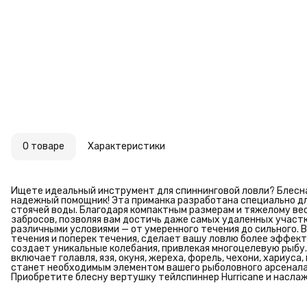
О товаре
Характеристики
Ищете идеальный инструмент для спиннинговой ловли? Блесна 
надежный помощник! Эта приманка разработана специально для
стоячей воды. Благодаря компактным размерам и тяжелому вес
забросов, позволяя вам достичь даже самых удаленных участк
различными условиями — от умеренного течения до сильного. 
течения и поперек течения, сделает вашу ловлю более эффекти
создает уникальные колебания, привлекая многоцелевую рыбу
включает голавля, язя, окуня, жереха, форель, чехони, хариуса
станет необходимым элементом вашего рыболовного арсенала
Приобретите блесну вертушку тейлспиннер Hurricane и насла