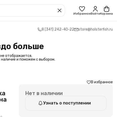
Избранное
Войти
Корзина
8 (341) 242-40-22
store@holsterfish.ru
здо больше
 не отображается.
 наличие и поможем с выбором.
В избранное
ка
Нет в наличии
 на
Узнать о поступлении