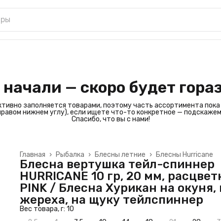
 начали — скоро будет гора
ктивно заполняется товарами, поэтому часть ассортимента пока
 правом нижнем углу), если ищете что-то конкретное — подскажем
Спасибо, что вы с нами!
Главная
›
Рыбалка
›
Блесны летние
›
Блесны Hurricane
Блесна вертушка тейл-спиннер
HURRICANE 10 гр, 20 мм, расцвет
PINK / Блесна Хурикан на окуня,
жереха, на щуку тейлспиннер
Вес товара, г: 10