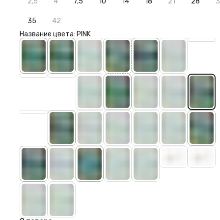
2,5
4
7,5
10
14
18
21
28
3
35
42
Название цвета: PINK