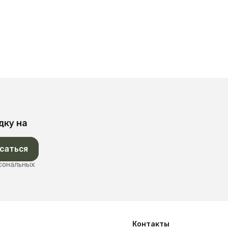
дку на
саться
рсональных
Контакты