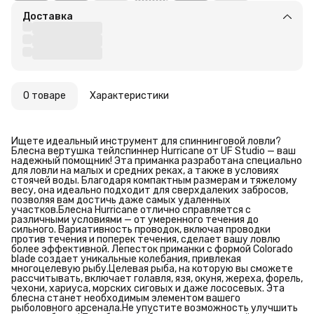
Доставка
О товаре
Характеристики
Ищете идеальный инструмент для спиннинговой ловли?
Блесна вертушка тейлспиннер Hurricane от UF Studio — ваш
надежный помощник! Эта приманка разработана специально
для ловли на малых и средних реках, а также в условиях
стоячей воды. Благодаря компактным размерам и тяжелому
весу, она идеально подходит для сверхдалеких забросов,
позволяя вам достичь даже самых удаленных
участков.Блесна Hurricane отлично справляется с
различными условиями — от умеренного течения до
сильного. Вариативность проводок, включая проводки
против течения и поперек течения, сделает вашу ловлю
более эффективной. Лепесток приманки с формой Colorado
blade создает уникальные колебания, привлекая
многоцелевую рыбу.Целевая рыба, на которую вы сможете
рассчитывать, включает голавля, язя, окуня, жереха, форель,
чехони, хариуса, морских сиговых и даже лососевых. Эта
блесна станет необходимым элементом вашего
рыболовного арсенала.Не упустите возможность улучшить