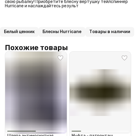
свою рыбалку! Приобретите блесну вертушку тейлспиннер
Hurricane и наслаждайтесь результ
Белый ценник
Блесны Hurricane
Товары в наличии
Похожие товары
Шляпа антимоскитная
Муфта - патронташ