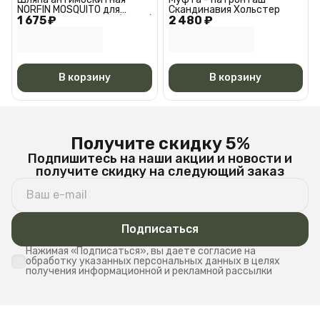
NORFIN MOSQUITO для
Скандинавия Хольстер
1 675 ₽
туризма. охоты и рыбалки /
2 480 ₽
Шляпа антимоскитная
Норфин москито 7482L
В корзину
В корзину
Получите скидку 5%
Подпишитесь на наши акции и новости и
получите скидку на следующий заказ
Подписаться
Нажимая «Подписаться», вы даете согласие на
обработку указанных персональных данных в целях
получения информационной и рекламной рассылки