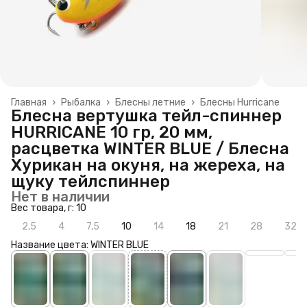
Главная
›
Рыбалка
›
Блесны летние
›
Блесны Hurricane
Блесна вертушка тейл-спиннер
HURRICANE 10 гр, 20 мм,
расцветка WINTER BLUE / Блесна
Хурикан на окуня, на жереха, на
щуку тейлспиннер
Нет в наличии
Вес товара, г: 10
2,5
4
7,5
10
14
18
21
28
32
Название цвета: WINTER BLUE