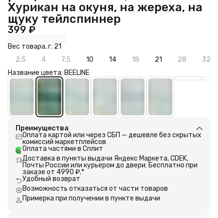
Хурикан на окуня, на жереха, на
щуку тейлспиннер
399 ₽
Вес товара, г: 21
2,5
4
7,5
10
14
18
21
28
32
Название цвета: BEELINE
Преимущества
Оплата картой или через СБП — дешевле без скрытых
комиссий маркетплейсов
Оплата частями в Сплит
Доставка в пункты выдачи Яндекс Маркета, CDEK,
Почты России или курьером до двери. Бесплатно при
заказе от 4990 ₽.*
Удобный возврат
Возможность отказаться от части товаров
Примерка при получении в пункте выдачи