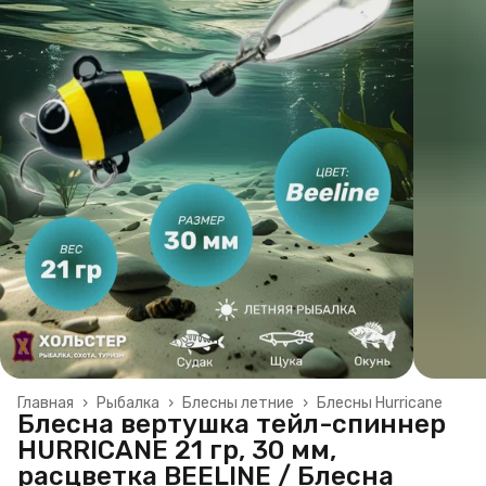
Главная
›
Рыбалка
›
Блесны летние
›
Блесны Hurricane
Блесна вертушка тейл-спиннер
HURRICANE 21 гр, 30 мм,
расцветка BEELINE / Блесна