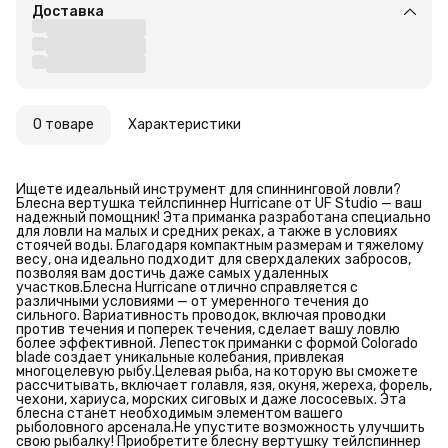
Доставка
О товаре
Характеристики
Ищете идеальный инструмент для спиннинговой ловли?
Блесна вертушка тейлспиннер Hurricane от UF Studio — ваш
надежный помощник! Эта приманка разработана специально
для ловли на малых и средних реках, а также в условиях
стоячей воды. Благодаря компактным размерам и тяжелому
весу, она идеально подходит для сверхдалеких забросов,
позволяя вам достичь даже самых удаленных
участков.Блесна Hurricane отлично справляется с
различными условиями — от умеренного течения до
сильного. Вариативность проводок, включая проводки
против течения и поперек течения, сделает вашу ловлю
более эффективной. Лепесток приманки с формой Colorado
blade создает уникальные колебания, привлекая
многоцелевую рыбу.Целевая рыба, на которую вы сможете
рассчитывать, включает голавля, язя, окуня, жереха, форель,
чехони, хариуса, морских сиговых и даже лососевых. Эта
блесна станет необходимым элементом вашего
рыболовного арсенала.Не упустите возможность улучшить
свою рыбалку! Приобретите блесну вертушку тейлспиннер