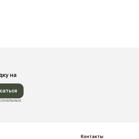
дку на
саться
рсональных
Контакты