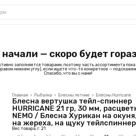
 начали — скоро будет гора
ктивно заполняется товарами, поэтому часть ассортимента пока
 правом нижнем углу), если ищете что-то конкретное — подскажем
Спасибо, что вы с нами!
Главная
›
Рыбалка
›
Блесны летние
›
Блесны Hurricane
Блесна вертушка тейл-спиннер
HURRICANE 21 гр, 30 мм, расцвет
NEMO / Блесна Хурикан на окуня
на жереха, на щуку тейлспиннер
Вес товара, г: 21