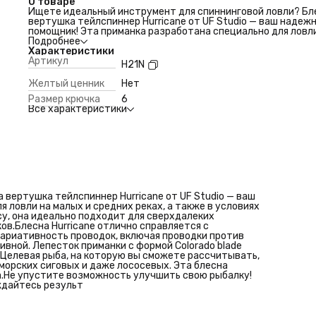
О товаре
Ищете идеальный инструмент для спиннинговой ловли? Бл
вертушка тейлспиннер Hurricane от UF Studio — ваш надеж
помощник! Эта приманка разработана специально для ловл
малых и средних реках, а также в условиях стоячей воды.
Подробнее
Благодаря компактным размерам и тяжелому весу, она иде
Характеристики
подходит для сверхдалеких забросов, позволяя вам дости
Артикул
H21N
даже самых удаленных участков.Блесна Hurricane отлично
справляется с различными условиями — от умеренного теч
Желтый ценник
Нет
до сильного. Вариативность проводок, включая проводки
Размер крючка
6
против течения и поперек течения, сделает вашу ловлю бо
Все характеристики
эффективной. Лепесток приманки с формой Colorado blade
создает уникальные колебания, привлекая многоцелевую
рыбу.Целевая рыба, на которую вы сможете рассчитывать,
включает голавля, язя, окуня, жереха, форель, чехони, хариу
морских сиговых и даже лососевых. Эта блесна станет
необходимым элементом вашего рыболовного арсенала.Не
упустите возможность улучшить свою рыбалку! Приобрет
блесну вертушку тейлспиннер Hurricane и наслаждайтесь
результ
вертушка тейлспиннер Hurricane от UF Studio — ваш
 ловли на малых и средних реках, а также в условиях
у, она идеально подходит для сверхдалеких
ов.Блесна Hurricane отлично справляется с
Вариативность проводок, включая проводки против
вной. Лепесток приманки с формой Colorado blade
.Целевая рыба, на которую вы сможете рассчитывать,
, морских сиговых и даже лососевых. Эта блесна
.Не упустите возможность улучшить свою рыбалку!
ждайтесь результ