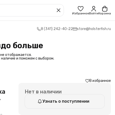
Избранное
Войти
Корзина
8 (341) 242-40-22
store@holsterfish.ru
здо больше
 не отображается.
 наличие и поможем с выбором.
В избранное
ка
Нет в наличии
,
Узнать о поступлении