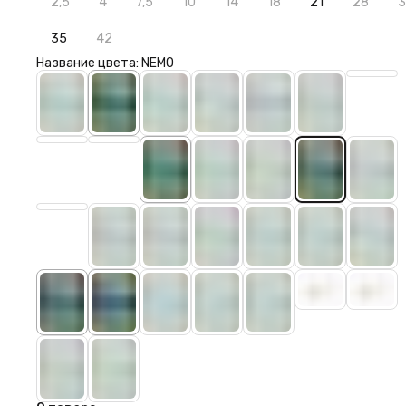
2,5
4
7,5
10
14
18
21
28
3
35
42
Название цвета: NEMO