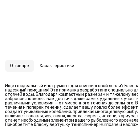
О товаре
Характеристики
Ищете идеальный инструмент для спиннинговой ловли? Блесна 
надежный помощник! Эта приманка разработана специально для
стоячей воды. Благодаря компактным размерам и тяжелому вес
забросов, позволяя вам достичь даже самых удаленных участк
различными условиями — от умеренного течения до сильного. 
течения и поперек течения, сделает вашу ловлю более эффекти
создает уникальные колебания, привлекая многоцелевую рыбу
включает голавля, язя, окуня, жереха, форель, чехони, хариуса
станет необходимым элементом вашего рыболовного арсенала
Приобретите блесну вертушку тейлспиннер Hurricane и насла