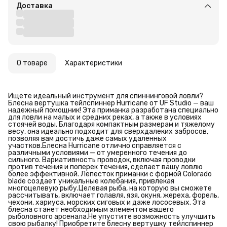
Доставка
О товаре
Характеристики
Ищете идеальный инструмент для спиннинговой ловли?
Блесна вертушка тейлспиннер Hurricane от UF Studio — ваш
надежный помощник! Эта приманка разработана специально
для ловли на малых и средних реках, а также в условиях
стоячей воды. Благодаря компактным размерам и тяжелому
весу, она идеально подходит для сверхдалеких забросов,
позволяя вам достичь даже самых удаленных
участков.Блесна Hurricane отлично справляется с
различными условиями — от умеренного течения до
сильного. Вариативность проводок, включая проводки
против течения и поперек течения, сделает вашу ловлю
более эффективной. Лепесток приманки с формой Colorado
blade создает уникальные колебания, привлекая
многоцелевую рыбу.Целевая рыба, на которую вы сможете
рассчитывать, включает голавля, язя, окуня, жереха, форель,
чехони, хариуса, морских сиговых и даже лососевых. Эта
блесна станет необходимым элементом вашего
рыболовного арсенала.Не упустите возможность улучшить
свою рыбалку! Приобретите блесну вертушку тейлспиннер