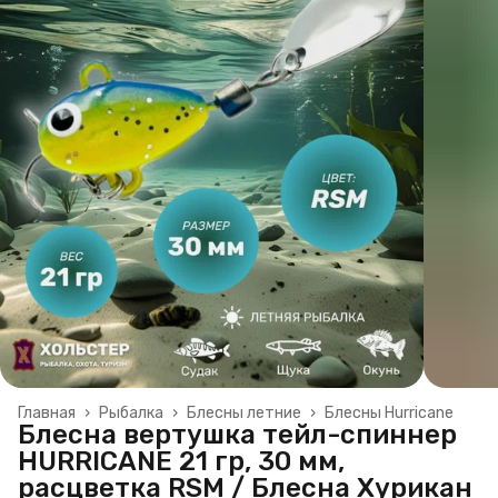
Главная
›
Рыбалка
›
Блесны летние
›
Блесны Hurricane
Блесна вертушка тейл-спиннер
HURRICANE 21 гр, 30 мм,
расцветка RSM / Блесна Хурикан