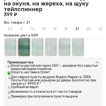
на окуня, на жереха, на щуку
тейлспиннер
399 ₽
Вес товара, г: 21
2,5
4
7,5
10
14
18
21
28
32
Название цвета: RSM
Преимущества
Оплата картой или через СБП — дешевле без скрытых
комиссий маркетплейсов
Оплата частями в Сплит
Доставка в пункты выдачи Яндекс Маркета, CDEK,
Почты России или курьером до двери. Бесплатно при
заказе от 4990 ₽.*
Удобный возврат
Возможность отказаться от части товаров
Примерка при получении в пункте выдачи