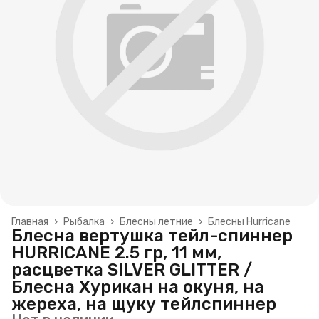
Главная
›
Рыбалка
›
Блесны летние
›
Блесны Hurricane
Блесна вертушка тейл-спиннер
HURRICANE 2.5 гр, 11 мм,
расцветка SILVER GLITTER /
Блесна Хурикан на окуня, на
жереха, на щуку тейлспиннер