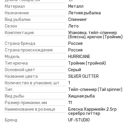
Материал
Металл
Назначение
Летняя рыбалка
Вид рыбалки
Спиннинг
Сезон
Лето
Комплектация
Упаковка, тейл-спиннер
(блесна), крючок (Тройник)
Страна бренда
Россия
Страна происхождения
Россия
Модель
HURRICANE
Тип крючка
Тройник (тройной)
Основной цвет
Серый
Название цвета
SILVER GLITTER
Количество в упаковке, шт
1
Тип
Тейл-спиннер (Tail spinner)
Вид рыбы
Хищная рыба
Размер приманки, мм
11
Наименование в рознице
Блесна Харрикейн 2.5гр
серебро гиттер
Бренд
UF-STUDIO