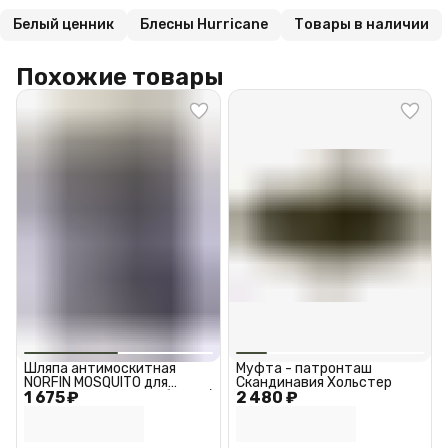
Белый ценник
Блесны Hurricane
Товары в наличии
Похожие товары
Шляпа антимоскитная
Муфта - патронташ
NORFIN MOSQUITO для
Скандинавия Хольстер
1 675 ₽
туризма. охоты и рыбалки /
2 480 ₽
Шляпа антимоскитная
Норфин москито 7482L