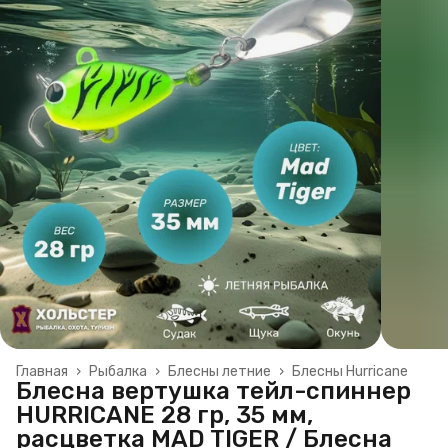
Главная
›
Рыбалка
›
Блесны летние
›
Блесны Hurricane
Блесна вертушка тейл-спиннер
HURRICANE 28 гр, 35 мм,
расцветка MAD TIGER / Блесна