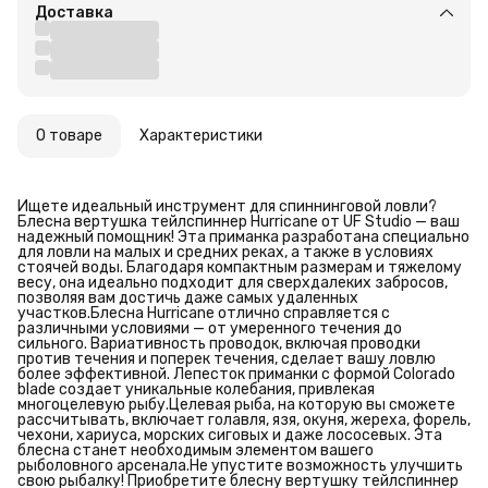
Доставка
О товаре
Характеристики
Ищете идеальный инструмент для спиннинговой ловли?
Блесна вертушка тейлспиннер Hurricane от UF Studio — ваш
надежный помощник! Эта приманка разработана специально
для ловли на малых и средних реках, а также в условиях
стоячей воды. Благодаря компактным размерам и тяжелому
весу, она идеально подходит для сверхдалеких забросов,
позволяя вам достичь даже самых удаленных
участков.Блесна Hurricane отлично справляется с
различными условиями — от умеренного течения до
сильного. Вариативность проводок, включая проводки
против течения и поперек течения, сделает вашу ловлю
более эффективной. Лепесток приманки с формой Colorado
blade создает уникальные колебания, привлекая
многоцелевую рыбу.Целевая рыба, на которую вы сможете
рассчитывать, включает голавля, язя, окуня, жереха, форель,
чехони, хариуса, морских сиговых и даже лососевых. Эта
блесна станет необходимым элементом вашего
рыболовного арсенала.Не упустите возможность улучшить
свою рыбалку! Приобретите блесну вертушку тейлспиннер