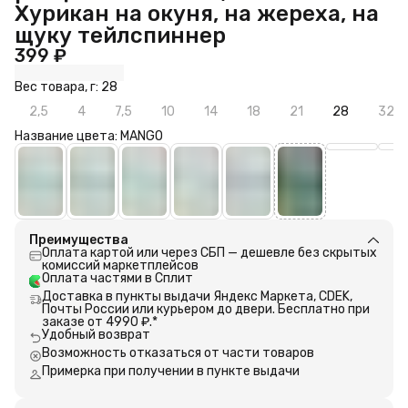
Хурикан на окуня, на жереха, на
щуку тейлспиннер
399 ₽
Вес товара, г: 28
2,5
4
7,5
10
14
18
21
28
32
Название цвета: MANGO
Преимущества
Оплата картой или через СБП — дешевле без скрытых
комиссий маркетплейсов
Оплата частями в Сплит
Доставка в пункты выдачи Яндекс Маркета, CDEK,
Почты России или курьером до двери. Бесплатно при
заказе от 4990 ₽.*
Удобный возврат
Возможность отказаться от части товаров
Примерка при получении в пункте выдачи