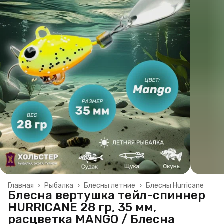
Главная
›
Рыбалка
›
Блесны летние
›
Блесны Hurricane
Блесна вертушка тейл-спиннер
HURRICANE 28 гр, 35 мм,
расцветка MANGO / Блесна