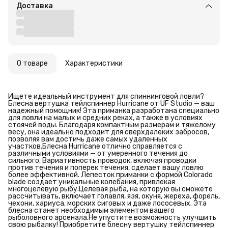
Доставка
О товаре
Характеристики
Ищете идеальный инструмент для спиннинговой ловли?
Блесна вертушка тейлспиннер Hurricane от UF Studio — ваш
надежный помощник! Эта приманка разработана специально
для ловли на малых и средних реках, а также в условиях
стоячей воды. Благодаря компактным размерам и тяжелому
весу, она идеально подходит для сверхдалеких забросов,
позволяя вам достичь даже самых удаленных
участков.Блесна Hurricane отлично справляется с
различными условиями — от умеренного течения до
сильного. Вариативность проводок, включая проводки
против течения и поперек течения, сделает вашу ловлю
более эффективной. Лепесток приманки с формой Colorado
blade создает уникальные колебания, привлекая
многоцелевую рыбу.Целевая рыба, на которую вы сможете
рассчитывать, включает голавля, язя, окуня, жереха, форель,
чехони, хариуса, морских сиговых и даже лососевых. Эта
блесна станет необходимым элементом вашего
рыболовного арсенала.Не упустите возможность улучшить
свою рыбалку! Приобретите блесну вертушку тейлспиннер