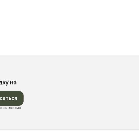
дку на
саться
рсональных