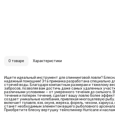
О товаре
Характеристики
Ищете идеальный инструмент для спиннинговой ловли? Блесна 
надежный помощник! Эта приманка разработана специально для
стоячей воды. Благодаря компактным размерам и тяжелому вес
забросов, позволяя вам достичь даже самых удаленных участк
различными условиями — от умеренного течения до сильного. 
течения и поперек течения, сделает вашу ловлю более эффекти
создает уникальные колебания, привлекая многоцелевую рыбу
включает голавля, язя, окуня, жереха, форель, чехони, хариуса
станет необходимым элементом вашего рыболовного арсенала
Приобретите блесну вертушку тейлспиннер Hurricane и насла