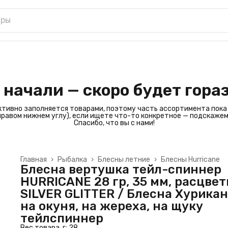
 начали — скоро будет гора
ктивно заполняется товарами, поэтому часть ассортимента пока
 правом нижнем углу), если ищете что-то конкретное — подскажем
Спасибо, что вы с нами!
Главная
›
Рыбалка
›
Блесны летние
›
Блесны Hurricane
Блесна вертушка тейл-спиннер
HURRICANE 28 гр, 35 мм, расцвет
SILVER GLITTER / Блесна Хурикан
на окуня, на жереха, на щуку
тейлспиннер
Вес товара, г: 28