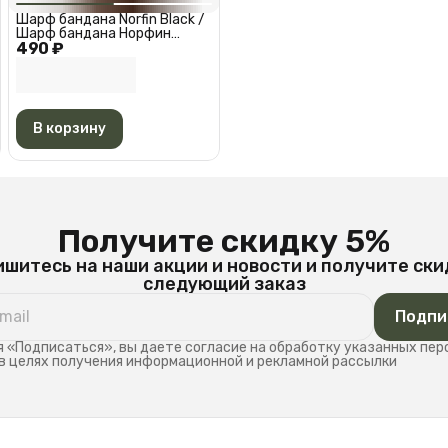
Шарф бандана Norfin Black /
Шарф бандана Норфин
490 ₽
Черная АМ 6527
В корзину
Получите скидку 5%
шитесь на наши акции и новости и получите ски
следующий заказ
Подпи
 «Подписаться», вы даете согласие на обработку указанных пе
в целях получения информационной и рекламной рассылки