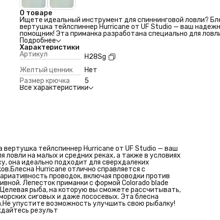
О товаре
Ищете идеальный инструмент для спиннинговой ловли? Бл
вертушка тейлспиннер Hurricane от UF Studio — ваш надеж
помощник! Эта приманка разработана специально для ловл
малых и средних реках, а также в условиях стоячей воды.
Подробнее
Благодаря компактным размерам и тяжелому весу, она иде
Характеристики
подходит для сверхдалеких забросов, позволяя вам дости
Артикул
H28Sg
даже самых удаленных участков.Блесна Hurricane отлично
справляется с различными условиями — от умеренного теч
Желтый ценник
Нет
до сильного. Вариативность проводок, включая проводки
Размер крючка
5
против течения и поперек течения, сделает вашу ловлю бо
Все характеристики
эффективной. Лепесток приманки с формой Colorado blade
создает уникальные колебания, привлекая многоцелевую
рыбу.Целевая рыба, на которую вы сможете рассчитывать,
включает голавля, язя, окуня, жереха, форель, чехони, хариу
морских сиговых и даже лососевых. Эта блесна станет
необходимым элементом вашего рыболовного арсенала.Не
упустите возможность улучшить свою рыбалку! Приобрет
блесну вертушку тейлспиннер Hurricane и наслаждайтесь
результ
вертушка тейлспиннер Hurricane от UF Studio — ваш
 ловли на малых и средних реках, а также в условиях
у, она идеально подходит для сверхдалеких
ов.Блесна Hurricane отлично справляется с
Вариативность проводок, включая проводки против
вной. Лепесток приманки с формой Colorado blade
.Целевая рыба, на которую вы сможете рассчитывать,
, морских сиговых и даже лососевых. Эта блесна
.Не упустите возможность улучшить свою рыбалку!
ждайтесь результ