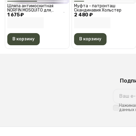
Шляпа антимоскитная
Муфта - патронташ
NORFIN MOSQUITO для
Скандинавия Хольстер
1 675 ₽
туризма. охоты и рыбалки /
2 480 ₽
Шляпа антимоскитная
Норфин москито 7482L
В корзину
В корзину
Подпи
Нажимая
данных 