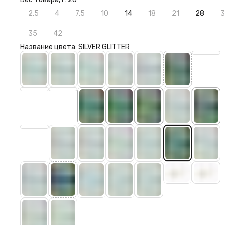
2,5
4
7,5
10
14
18
21
28
3
35
42
Название цвета: SILVER GLITTER