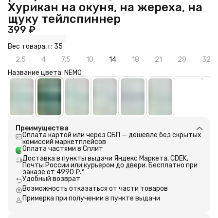
Хурикан на окуня, на жереха, на
щуку тейлспиннер
399 ₽
Вес товара, г: 35
2,5
4
7,5
10
14
18
21
28
32
Название цвета: NEMO
Преимущества
Оплата картой или через СБП — дешевле без скрытых
комиссий маркетплейсов
Оплата частями в Сплит
Доставка в пункты выдачи Яндекс Маркета, CDEK,
Почты России или курьером до двери. Бесплатно при
заказе от 4990 ₽.*
Удобный возврат
Возможность отказаться от части товаров
Примерка при получении в пункте выдачи