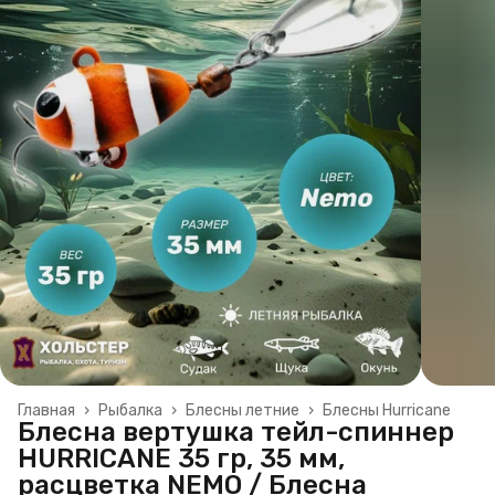
Главная
›
Рыбалка
›
Блесны летние
›
Блесны Hurricane
Блесна вертушка тейл-спиннер
HURRICANE 35 гр, 35 мм,
расцветка NEMO / Блесна