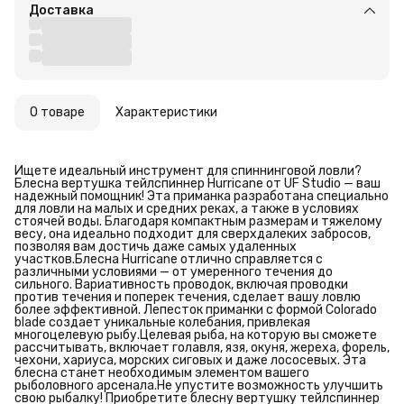
Доставка
О товаре
Характеристики
Ищете идеальный инструмент для спиннинговой ловли?
Блесна вертушка тейлспиннер Hurricane от UF Studio — ваш
надежный помощник! Эта приманка разработана специально
для ловли на малых и средних реках, а также в условиях
стоячей воды. Благодаря компактным размерам и тяжелому
весу, она идеально подходит для сверхдалеких забросов,
позволяя вам достичь даже самых удаленных
участков.Блесна Hurricane отлично справляется с
различными условиями — от умеренного течения до
сильного. Вариативность проводок, включая проводки
против течения и поперек течения, сделает вашу ловлю
более эффективной. Лепесток приманки с формой Colorado
blade создает уникальные колебания, привлекая
многоцелевую рыбу.Целевая рыба, на которую вы сможете
рассчитывать, включает голавля, язя, окуня, жереха, форель,
чехони, хариуса, морских сиговых и даже лососевых. Эта
блесна станет необходимым элементом вашего
рыболовного арсенала.Не упустите возможность улучшить
свою рыбалку! Приобретите блесну вертушку тейлспиннер