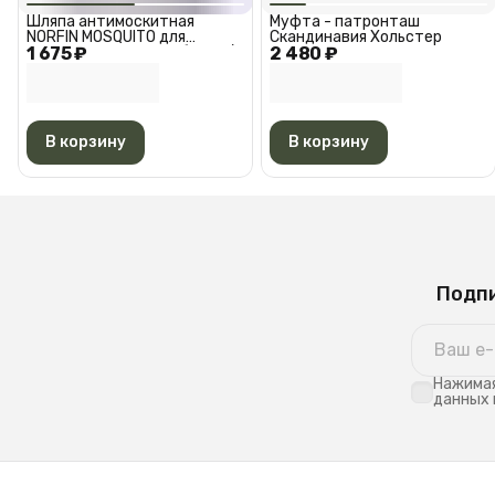
Шляпа антимоскитная
Муфта - патронташ
NORFIN MOSQUITO для
Скандинавия Хольстер
1 675 ₽
туризма. охоты и рыбалки /
2 480 ₽
Шляпа антимоскитная
Норфин москито 7482L
В корзину
В корзину
Подпи
Нажимая
данных 