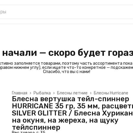
 начали — скоро будет гора
ктивно заполняется товарами, поэтому часть ассортимента пока
 правом нижнем углу), если ищете что-то конкретное — подскажем
Спасибо, что вы с нами!
Главная
›
Рыбалка
›
Блесны летние
›
Блесны Hurricane
Блесна вертушка тейл-спиннер
HURRICANE 35 гр, 35 мм, расцвет
SILVER GLITTER / Блесна Хурикан
на окуня, на жереха, на щуку
тейлспиннер
Вес товара, г: 35