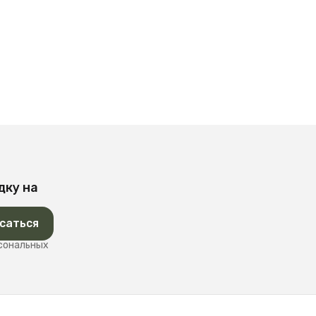
дку на
саться
рсональных