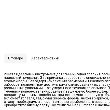
О товаре
Характеристики
Ищете идеальный инструмент для спиннинговой ловли? Блесна 
надежный помощник! Эта приманка разработана специально для
стоячей воды. Благодаря компактным размерам и тяжелому вес
забросов, позволяя вам достичь даже самых удаленных участк
различными условиями — от умеренного течения до сильного. 
течения и поперек течения, сделает вашу ловлю более эффекти
создает уникальные колебания, привлекая многоцелевую рыбу
включает голавля, язя, окуня, жереха, форель, чехони, хариуса
станет необходимым элементом вашего рыболовного арсенала
Приобретите блесну вертушку тейлспиннер Hurricane и насла