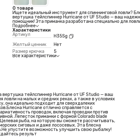
О товаре
Ищете идеальный инструмент для спиннинговой ловли? Бл
вертушка тейлспиннер Hurricane от UF Studio — ваш надеж
помощник! Эта приманка разработана специально для ловл
малых и средних реках, а также в условиях стоячей воды.
Подробнее
Благодаря компактным размерам и тяжелому весу, она иде
Характеристики
подходит для сверхдалеких забросов, позволяя вам дости
Артикул
H35Sg
даже самых удаленных участков.Блесна Hurricane отлично
справляется с различными условиями — от умеренного теч
Желтый ценник
Нет
до сильного. Вариативность проводок, включая проводки
Размер крючка
5
против течения и поперек течения, сделает вашу ловлю бо
Все характеристики
эффективной. Лепесток приманки с формой Colorado blade
создает уникальные колебания, привлекая многоцелевую
рыбу.Целевая рыба, на которую вы сможете рассчитывать,
включает голавля, язя, окуня, жереха, форель, чехони, хариу
морских сиговых и даже лососевых. Эта блесна станет
необходимым элементом вашего рыболовного арсенала.Не
упустите возможность улучшить свою рыбалку! Приобрет
блесну вертушку тейлспиннер Hurricane и наслаждайтесь
результ
вертушка тейлспиннер Hurricane от UF Studio — ваш
 ловли на малых и средних реках, а также в условиях
у, она идеально подходит для сверхдалеких
ов.Блесна Hurricane отлично справляется с
Вариативность проводок, включая проводки против
вной. Лепесток приманки с формой Colorado blade
.Целевая рыба, на которую вы сможете рассчитывать,
, морских сиговых и даже лососевых. Эта блесна
.Не упустите возможность улучшить свою рыбалку!
ждайтесь результ