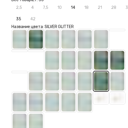
2,5
4
7,5
10
14
18
21
28
3
35
42
Название цвета: SILVER GLITTER