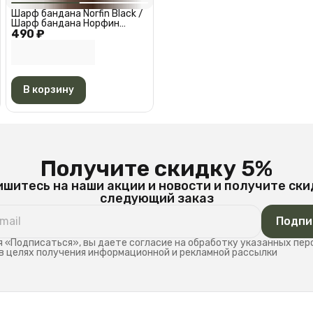
Шарф бандана Norfin Black /
Шарф бандана Норфин
490 ₽
Черная АМ 6527
В корзину
Получите скидку 5%
шитесь на наши акции и новости и получите ски
следующий заказ
Подпи
 «Подписаться», вы даете согласие на обработку указанных пе
в целях получения информационной и рекламной рассылки