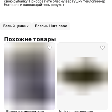
свою рыбалку! Приобретите блесну вертушку тейлспиннер
Hurricane и наслаждайтесь результ
Белый ценник
Блесны Hurricane
Похожие товары
Шляпа антимоскитная
Муфта - патронташ