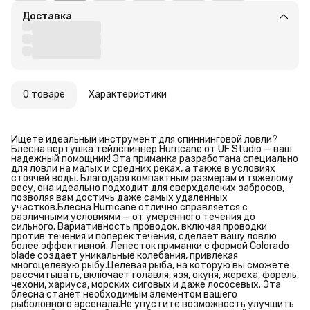
Доставка
О товаре
Характеристики
Ищете идеальный инструмент для спиннинговой ловли?
Блесна вертушка тейлспиннер Hurricane от UF Studio — ваш
надежный помощник! Эта приманка разработана специально
для ловли на малых и средних реках, а также в условиях
стоячей воды. Благодаря компактным размерам и тяжелому
весу, она идеально подходит для сверхдалеких забросов,
позволяя вам достичь даже самых удаленных
участков.Блесна Hurricane отлично справляется с
различными условиями — от умеренного течения до
сильного. Вариативность проводок, включая проводки
против течения и поперек течения, сделает вашу ловлю
более эффективной. Лепесток приманки с формой Colorado
blade создает уникальные колебания, привлекая
многоцелевую рыбу.Целевая рыба, на которую вы сможете
рассчитывать, включает голавля, язя, окуня, жереха, форель,
чехони, хариуса, морских сиговых и даже лососевых. Эта
блесна станет необходимым элементом вашего
рыболовного арсенала.Не упустите возможность улучшить