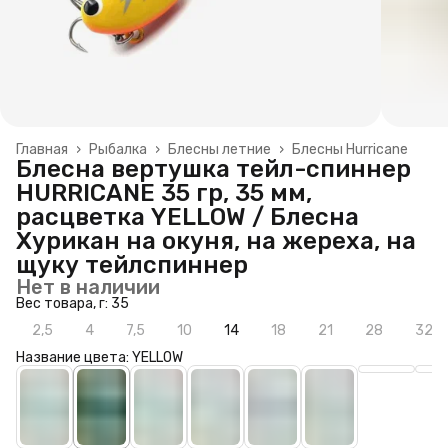
Главная
›
Рыбалка
›
Блесны летние
›
Блесны Hurricane
Блесна вертушка тейл-спиннер
HURRICANE 35 гр, 35 мм,
расцветка YELLOW / Блесна
Хурикан на окуня, на жереха, на
щуку тейлспиннер
Нет в наличии
Вес товара, г: 35
2,5
4
7,5
10
14
18
21
28
32
Название цвета: YELLOW