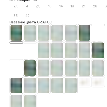
2,5
4
7,5
10
14
18
21
28
3
35
42
Название цвета: GRIA FUJI