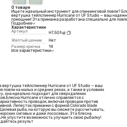
О товаре
Ищете идеальный инструмент для спиннинговой ловли? Бл
вертушка тейлспиннер Hurricane от UF Studio — ваш надеж
помощник! Эта приманка разработана специально для ловл
малых и средних реках, а также в условиях стоячей воды.
Подробнее
Благодаря компактным размерам и тяжелому весу, она иде
Характеристики
подходит для сверхдалеких забросов, позволяя вам дости
Артикул
H7.5Gfuji
даже самых удаленных участков.Блесна Hurricane отлично
справляется с различными условиями — от умеренного теч
Желтый ценник
Нет
до сильного. Вариативность проводок, включая проводки
Размер крючка
14
против течения и поперек течения, сделает вашу ловлю бо
Все характеристики
эффективной. Лепесток приманки с формой Colorado blade
создает уникальные колебания, привлекая многоцелевую
рыбу.Целевая рыба, на которую вы сможете рассчитывать,
включает голавля, язя, окуня, жереха, форель, чехони, хариу
морских сиговых и даже лососевых. Эта блесна станет
необходимым элементом вашего рыболовного арсенала.Не
упустите возможность улучшить свою рыбалку! Приобрет
блесну вертушку тейлспиннер Hurricane и наслаждайтесь
результ
вертушка тейлспиннер Hurricane от UF Studio — ваш
 ловли на малых и средних реках, а также в условиях
у, она идеально подходит для сверхдалеких
ов.Блесна Hurricane отлично справляется с
Вариативность проводок, включая проводки против
вной. Лепесток приманки с формой Colorado blade
.Целевая рыба, на которую вы сможете рассчитывать,
, морских сиговых и даже лососевых. Эта блесна
.Не упустите возможность улучшить свою рыбалку!
ждайтесь результ