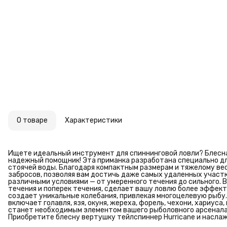
О товаре
Характеристики
Ищете идеальный инструмент для спиннинговой ловли? Блесна 
надежный помощник! Эта приманка разработана специально для
стоячей воды. Благодаря компактным размерам и тяжелому вес
забросов, позволяя вам достичь даже самых удаленных участк
различными условиями — от умеренного течения до сильного. 
течения и поперек течения, сделает вашу ловлю более эффекти
создает уникальные колебания, привлекая многоцелевую рыбу
включает голавля, язя, окуня, жереха, форель, чехони, хариуса
станет необходимым элементом вашего рыболовного арсенала
Приобретите блесну вертушку тейлспиннер Hurricane и насла