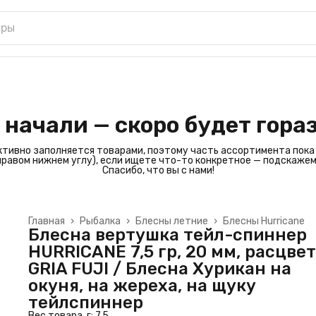
 начали — скоро будет гора
ктивно заполняется товарами, поэтому часть ассортимента пока
 правом нижнем углу), если ищете что-то конкретное — подскажем
Спасибо, что вы с нами!
Главная
›
Рыбалка
›
Блесны летние
›
Блесны Hurricane
Блесна вертушка тейл-спиннер
HURRICANE 7,5 гр, 20 мм, расцве
GRIA FUJI / Блесна Хурикан на
окуня, на жереха, на щуку
тейлспиннер
Вес товара, г: 7,5