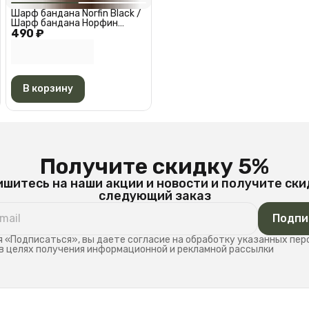
Шарф бандана Norfin Black /
Шарф бандана Норфин
490 ₽
Черная АМ 6527
В корзину
Получите скидку 5%
шитесь на наши акции и новости и получите ски
следующий заказ
Подпи
 «Подписаться», вы даете согласие на обработку указанных пе
в целях получения информационной и рекламной рассылки