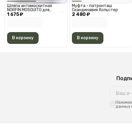
Шляпа антимоскитная
Муфта - патронташ
NORFIN MOSQUITO для
Скандинавия Хольстер
1 675 ₽
туризма. охоты и рыбалки /
2 480 ₽
Шляпа антимоскитная
Норфин москито 7482L
В корзину
В корзину
Подпи
Нажимая
данных 