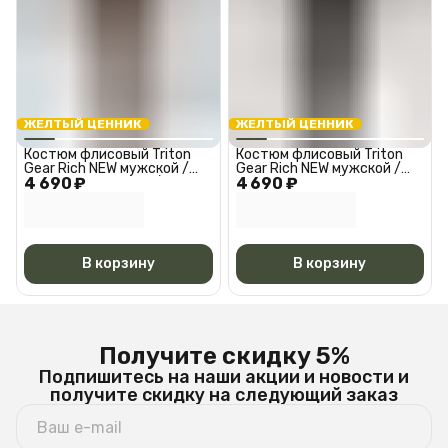
ЖЕЛТЫЙ ЦЕННИК
ЖЕЛТЫЙ ЦЕННИК
Костюм флисовый Triton
Костюм флисовый Triton
Gear Rich NEW мужской /
Gear Rich NEW мужской /
4 690 ₽
коричневый, 44-46/170-
4 690 ₽
черный, 44-46/170-176
176
В корзину
В корзину
Получите скидку 5%
Подпишитесь на наши акции и новости и
получите скидку на следующий заказ