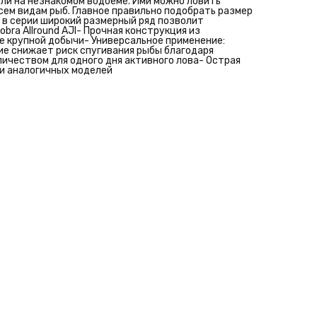
вли на незнакомом водоеме. Ими можно ловить
всем видам рыб. Главное правильно подобрать размер
 в серии широкий размерный ряд позволит
ra Allround AJI- Прочная конструкция из
 крупной добычи- Универсальное применение:
е снижает риск спугивания рыбы благодаря
ичеством для одного дня активного лова- Острая
ди аналогичных моделей