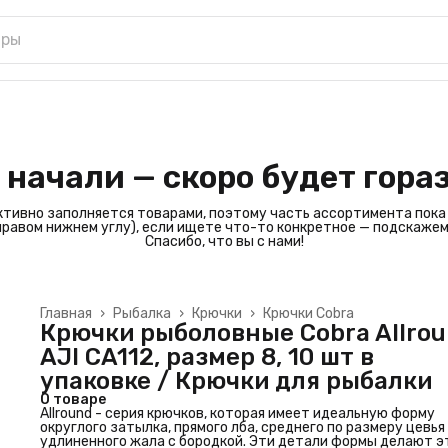
 начали — скоро будет гора
ктивно заполняется товарами, поэтому часть ассортимента пока
 правом нижнем углу), если ищете что-то конкретное — подскажем
Спасибо, что вы с нами!
Главная
›
Рыбалка
›
Крючки
›
Крючки Cobra
Крючки рыболовные Cobra Allro
AJI CA112, размер 8, 10 шт в
упаковке / Крючки для рыбалки
О товаре
Allround - серия крючков, которая имеет идеальную форму
округлого затылка, прямого лба, среднего по размеру цевья
удлиненного жала с бородкой. Эти детали формы делают э