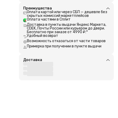
 их
м
Преимущества
 со
Оплата картой или через СБП — дешевле без
ьно
скрытых комиссий маркетплейсов
рыбу.
Оплата частями в Сплит
ые
Доставка в пункты выдачи Яндекс Маркета,
енной
CDEK, Почты России или курьером до двери.
-
Бесплатно при заказе от 4990 ₽.*
-
Удобный возврат
рыбы
Возможность отказаться от части товаров
Примерка при получении в пункте выдачи
Доставка