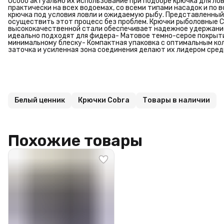
Особо актуально их использование при подборе крючка для ло
практически на всех водоемах, со всеми типами насадок и по 
крючка под условия ловли и ожидаемую рыбу. Представленный
осуществить этот процесс без проблем. Крючки рыболовные Cob
высококачественной стали обеспечивает надежное удержание
идеально подходят для фидера- Матовое темно-серое покрыти
минимальному блеску- Компактная упаковка с оптимальным кол
заточка и усиленная зона соединения делают их лидером сре
Белый ценник
Крючки Cobra
Товары в наличии
Похожие товары