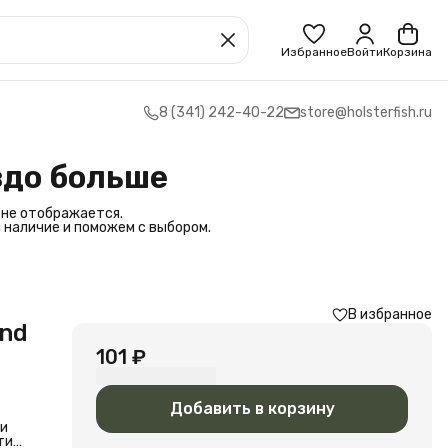
Избранное
Войти
Корзина
8 (341) 242-40-22
store@holsterfish.ru
здо больше
 не отображается.
 наличие и поможем с выбором.
В избранное
und
101 ₽
Добавить в корзину
 и
ти