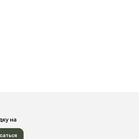
дку на
саться