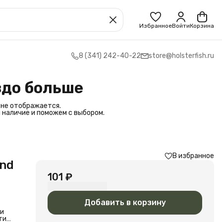
Избранное
Войти
Корзина
8 (341) 242-40-22
store@holsterfish.ru
здо больше
 не отображается.
 наличие и поможем с выбором.
В избранное
und
101 ₽
Добавить в корзину
 и
ти