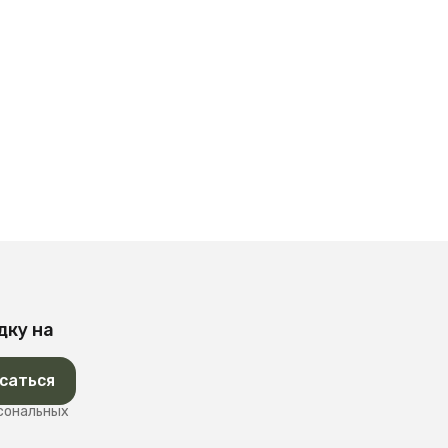
дку на
саться
рсональных