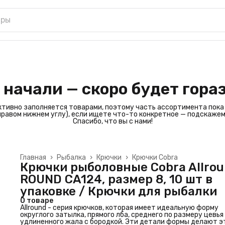
 начали — скоро будет гора
ктивно заполняется товарами, поэтому часть ассортимента пока
 правом нижнем углу), если ищете что-то конкретное — подскажем
Спасибо, что вы с нами!
Главная
›
Рыбалка
›
Крючки
›
Крючки Cobra
Крючки рыболовные Cobra Allro
ROUND CA124, размер 8, 10 шт в
упаковке / Крючки для рыбалки
О товаре
Allround - серия крючков, которая имеет идеальную форму
округлого затылка, прямого лба, среднего по размеру цевья
удлиненного жала с бородкой. Эти детали формы делают э