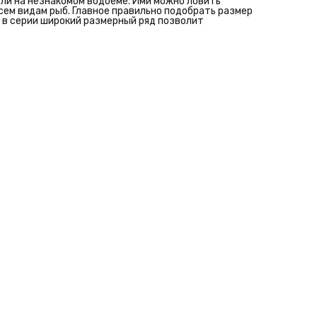
вли на незнакомом водоеме. Ими можно ловить
всем видам рыб. Главное правильно подобрать размер
 в серии широкий размерный ряд позволит