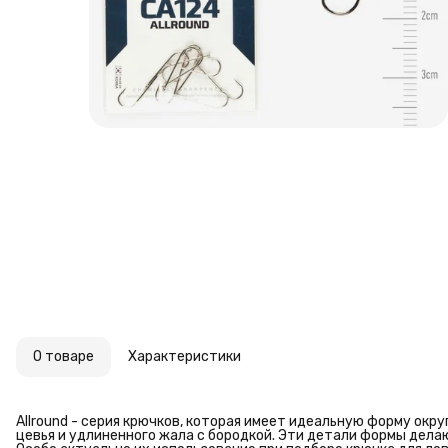
О товаре
Характеристики
Allround - серия крючков, которая имеет идеальную форму окру
цевья и удлиненного жала с бородкой. Эти детали формы дела