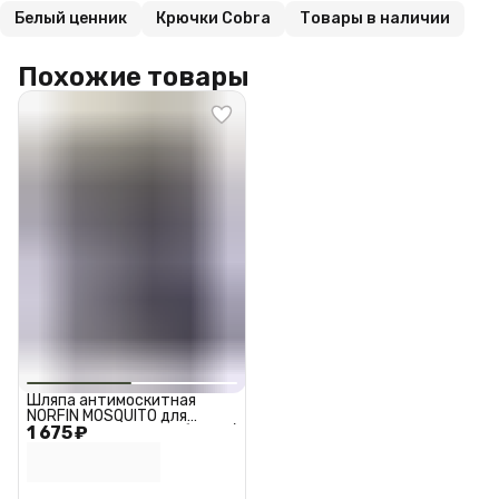
Белый ценник
Крючки Cobra
Товары в наличии
Похожие товары
Шляпа антимоскитная
NORFIN MOSQUITO для
1 675 ₽
туризма. охоты и рыбалки /
Шляпа антимоскитная
Норфин москито 7482L