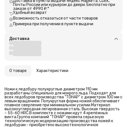
Доставка в пункты выдачи Яндекс Маркета, CDEK,
Почты России или курьером до двери. Бесплатно при
заказе от 4990 ₽.*
Удобный возврат
Возможность отказаться от части товаров
Примерка при получении в пункте выдачи
Доставка
О товаре
Характеристики
Ножи к ледобуру полукруглые диаметром 110 мм
разработаны специально для мокрого льда. Подходят для
всех ледобуров производства "ТОНАР" с диаметром 100 мм с
левым вращением. Полукруглая форма ножей обеспечивает
плавное сверление при минимальном усилии.Материал:
высокоуглеродная легированная сталь. Высокая твердость
– 55-60 HRC.В комплекте с ножами идут 4 крепёжных
винта.Группа компаний "ТОНАР" провела серьезную
технологическую модернизацию производства ножей к
ледобурам:- приобретено высокотехнологичное