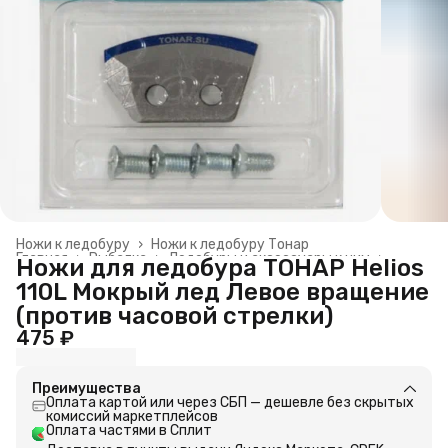
Ножи к ледобуру
›
Ножи к ледобуру Тонар
Главная
›
Рыбалка
›
Ледобуры и аксессуары к ним
›
Ножи для ледобура ТОНАР Helios
110L Мокрый лед Левое вращение
(против часовой стрелки)
475 ₽
Преимущества
Оплата картой или через СБП — дешевле без скрытых
комиссий маркетплейсов
Оплата частями в Сплит