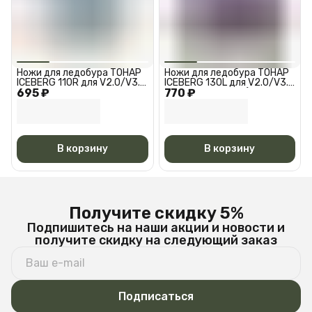
Ножи для ледобура ТОНАР
Ножи для ледобура ТОНАР
ICEBERG 110R для V2.0/V3.0
ICEBERG 130L для V2.0/V3.0
695 ₽
Мокрый лед Правое
770 ₽
Левое вращение (против
вращение (по часовой
часовой стрелки) NLA-
стрелке) N
130L.
В корзину
В корзину
Получите скидку 5%
Подпишитесь на наши акции и новости и
получите скидку на следующий заказ
Подписаться