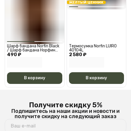
ЖЕЛТЫЙ ЦЕННИК
Шарф бандана Norfin Black
Термосумка Norfin LUIRO
/ Шарф бандана Норфин
40104L
490 ₽
Черная АМ 6527
2 580 ₽
В корзину
В корзину
Получите скидку 5%
Подпишитесь на наши акции и новости и
получите скидку на следующий заказ