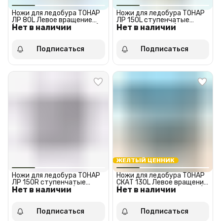
Ножи для ледобура ТОНАР
Ножи для ледобура ТОНАР
ЛР 80L Левое вращение
ЛР 150L ступенчатые
Нет в наличии
(против часовой стрелки)
Нет в наличии
Левое вращение (против
часовой стрелки)
Подписаться
Подписаться
ЖЕЛТЫЙ ЦЕННИК
Ножи для ледобура ТОНАР
Ножи для ледобура ТОНАР
ЛР 150R ступенчатые
СКАТ 130L Левое вращение
Нет в наличии
Правое вращение (по
Нет в наличии
(против часовой стрелки)
часовой стрелке)
(NLS-130L.SL.T)
Подписаться
Подписаться