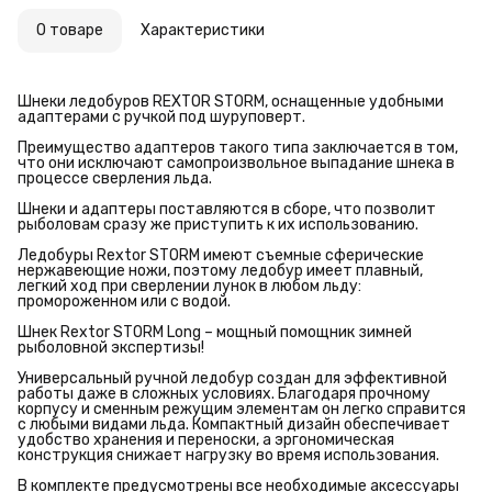
О товаре
Характеристики
Шнеки ледобуров REXTOR STORM, оснащенные удобными
адаптерами с ручкой под шуруповерт.
Преимущество адаптеров такого типа заключается в том,
что они исключают самопроизвольное выпадание шнека в
процессе сверления льда.
Шнеки и адаптеры поставляются в сборе, что позволит
рыболовам сразу же приступить к их использованию.
Ледобуры Rextor STORM имеют съемные сферические
нержавеющие ножи, поэтому ледобур имеет плавный,
легкий ход при сверлении лунок в любом льду:
промороженном или с водой.
Шнек Rextor STORM Long – мощный помощник зимней
рыболовной экспертизы!
Универсальный ручной ледобур создан для эффективной
работы даже в сложных условиях. Благодаря прочному
корпусу и сменным режущим элементам он легко справится
с любыми видами льда. Компактный дизайн обеспечивает
удобство хранения и переноски, а эргономическая
конструкция снижает нагрузку во время использования.
В комплекте предусмотрены все необходимые аксессуары