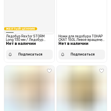
ЖЕЛТЫЙ ЦЕННИК
Ледобур Rextor STORM
Ножи для ледобура ТОНАР
Long 130 мм / Ледобур
СКАТ 150L Левое вращение
Нет в наличии
рекстор сторм лонг 130 мм
Нет в наличии
(против часовой стрелки)
(NLS-150L.SL)
Подписаться
Подписаться