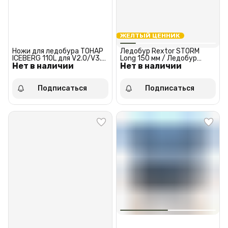
ЖЕЛТЫЙ ЦЕННИК
Ножи для ледобура ТОНАР
Ледобур Rextor STORM
ICEBERG 110L для V2.0/V3.0
Long 150 мм / Ледобур
Нет в наличии
Мокрый лед Левое
Нет в наличии
рекстор сторм лонг 150 мм
вращение (против часовой
стрелки
Подписаться
Подписаться