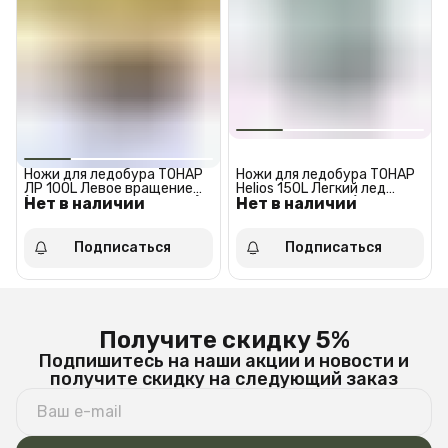
Ножи для ледобура ТОНАР
Ножи для ледобура ТОНАР
ЛР 100L Левое вращение
Helios 150L Легкий лед
Нет в наличии
(против часовой стрелки)
Нет в наличии
Левое вращение (против
часовой стрелки)
Подписаться
Подписаться
Получите скидку 5%
Подпишитесь на наши акции и новости и
получите скидку на следующий заказ