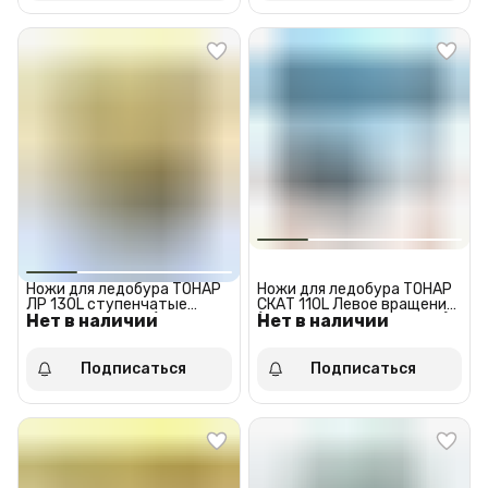
Ножи для ледобура ТОНАР
Ножи для ледобура ТОНАР
ЛР 130L ступенчатые
СКАТ 110L Левое вращение
Нет в наличии
Левое вращение (против
Нет в наличии
(против часовой стрелки)
часовой стрелки)
(NLS-110L.SL)
Подписаться
Подписаться