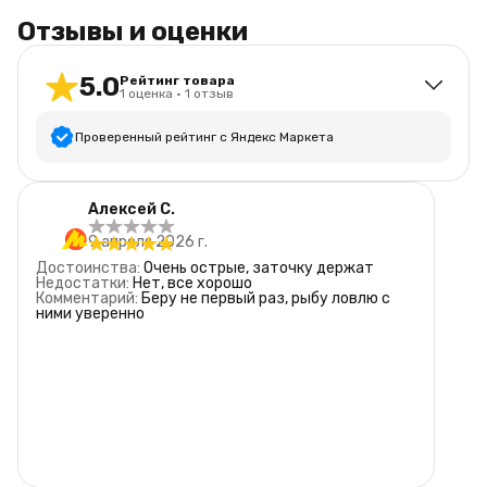
Отзывы и оценки
5.0
Рейтинг товара
1
оценка
·
1
отзыв
Проверенный рейтинг с Яндекс Маркета
5
звёзд
1
Алексей С.
4
звезды
0
9 апреля 2026 г.
3
звезды
0
Достоинства
:
Очень острые, заточку держат
2
звезды
0
Недостатки
:
Нет, все хорошо
Комментарий
:
Беру не первый раз, рыбу ловлю с
1
звезда
0
ними уверенно