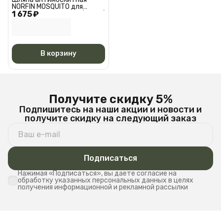
NORFIN MOSQUITO для
1 675 ₽
туризма. охоты и рыбалки /
Шляпа антимоскитная
Норфин москито 7482L
В корзину
Получите скидку 5%
Подпишитесь на наши акции и новости и
получите скидку на следующий заказ
Подписаться
Нажимая «Подписаться», вы даете согласие на
обработку указанных персональных данных в целях
получения информационной и рекламной рассылки